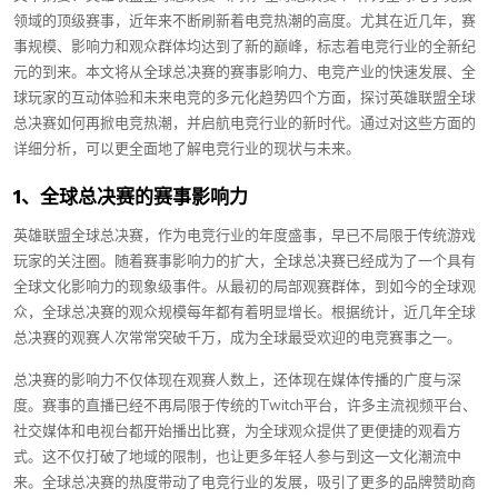
领域的顶级赛事，近年来不断刷新着电竞热潮的高度。尤其在近几年，赛
事规模、影响力和观众群体均达到了新的巅峰，标志着电竞行业的全新纪
元的到来。本文将从全球总决赛的赛事影响力、电竞产业的快速发展、全
球玩家的互动体验和未来电竞的多元化趋势四个方面，探讨英雄联盟全球
总决赛如何再掀电竞热潮，并启航电竞行业的新时代。通过对这些方面的
详细分析，可以更全面地了解电竞行业的现状与未来。
1、全球总决赛的赛事影响力
英雄联盟全球总决赛，作为电竞行业的年度盛事，早已不局限于传统游戏
玩家的关注圈。随着赛事影响力的扩大，全球总决赛已经成为了一个具有
全球文化影响力的现象级事件。从最初的局部观赛群体，到如今的全球观
众，全球总决赛的观众规模每年都有着明显增长。根据统计，近几年全球
总决赛的观赛人次常常突破千万，成为全球最受欢迎的电竞赛事之一。
总决赛的影响力不仅体现在观赛人数上，还体现在媒体传播的广度与深
度。赛事的直播已经不再局限于传统的Twitch平台，许多主流视频平台、
社交媒体和电视台都开始播出比赛，为全球观众提供了更便捷的观看方
式。这不仅打破了地域的限制，也让更多年轻人参与到这一文化潮流中
来。全球总决赛的热度带动了电竞行业的发展，吸引了更多的品牌赞助商