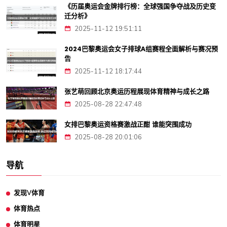
《历届奥运会金牌排行榜：全球强国争夺战及历史变
迁分析》
2025-11-12 19:51:11
2024巴黎奥运会女子排球A组赛程全面解析与赛况预
告
2025-11-12 18:17:44
张艺萌回顾北京奥运历程展现体育精神与成长之路
2025-08-28 22:47:48
女排巴黎奥运资格赛激战正酣 谁能突围成功
2025-08-28 20:01:06
导航
发现V体育
体育热点
体育明星