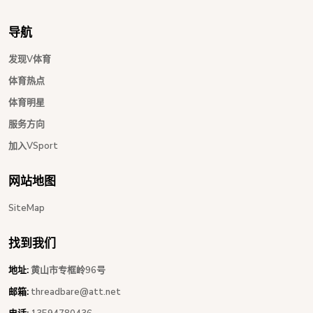
导航
发现V体育
体育热点
体育明星
服务方向
加入VSport
网站地图
SiteMap
找到我们
地址:
黄山市专框岭96号
邮箱:
threadbare@att.net