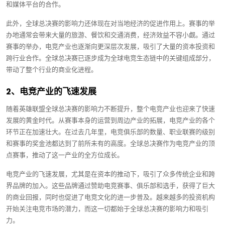
和媒体平台的合作。
此外，全球总决赛的影响力还体现在对当地经济的促进作用上。赛事的举
办地通常会带来大量的旅游、餐饮和交通消费，经济效益不容小觑。通过
赛事的举办，电竞产业也逐渐向更深层次发展，吸引了大量的资本投资和
跨行业合作。全球总决赛已逐步成为全球电竞生态链中的关键组成部分，
带动了整个行业的商业化进程。
2、电竞产业的飞速发展
随着英雄联盟全球总决赛的影响力不断提升，整个电竞产业也迎来了快速
发展的黄金时代。从赛事本身的运营到周边产业的拓展，电竞产业的各个
环节正在加速壮大。在过去几年里，电竞俱乐部的数量、职业联赛的级别
和赛事的奖金池都达到了前所未有的高度。全球总决赛作为电竞产业的顶
点赛事，推动了这一产业的全方位成长。
电竞产业的飞速发展，尤其是在资本的推动下，吸引了众多传统企业和跨
界品牌的加入。这些品牌通过赞助电竞赛事、俱乐部和选手，获得了巨大
的商业回报，同时也促进了电竞文化的进一步普及。越来越多的投资机构
开始关注电竞市场的潜力，而这一切都始于全球总决赛的影响力和吸引
力。