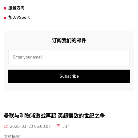
服务方向
加入VSport
订阅我们的邮件
Subscribe
曼联与利物浦激战再起 英超宿敌的世纪之争
2025-03-23 05:08:07
314
文章摘要：