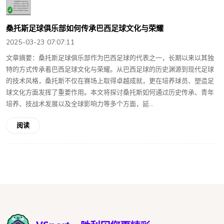
桑托斯足球俱乐部如何传承巴西足球文化与荣耀
2025-03-23 07:07:11
文章摘要：桑托斯足球俱乐部作为巴西足球的代表之一，长期以来以其独
特的方式传承着巴西足球文化与荣耀。从巴西足球的历史渊源到现代足球
的技术风格，桑托斯不仅在赛场上取得卓越成就，更在培养球员、塑造足
球文化方面发挥了重要作用。本文将探讨桑托斯如何通过历史传承、青年
培养、技战术发展以及全球影响力等多个方面，延...
阅读