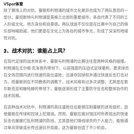
VSpor体育
除了赛场上的对抗，曼联和利物浦的城市文化差异也成为了两队恩怨的一
部分。曼彻斯特与利物浦是英格兰北部的重要城市，各自代表了不同的工
人阶级文化、地方身份和自豪感。两队球迷不仅仅是在比赛中为自己的俱
乐部呐喊助威，他们更是在文化上为各自的城市争光，形成了深深的地域
性对抗。
2、战术对抗：谁能占上风？
在现代足球的战术体系中，曼联与利物浦的比赛往往是两种风格的碰撞。
利物浦在尤尔根·克洛普的带领下，以高强度的压迫式足球著称，要求球员
在全场范围内进行快速的高位逼抢，迅速夺回球权并通过快速反击打击对
方。而曼联则在不同教练的调教下，战术风格有过多次调整，尤其是在索
尔斯克亚和滕哈赫的带领下，曼联逐渐形成了注重防守反击和整体协作的
战术风格。
在这种战术对抗中，利物浦的高压逼抢往往能够压制曼联的进攻组织，迫
使曼联在传球和控球上犯错误。然而，曼联在面对强压时所表现出的快速
反击也屡屡打乱利物浦的防线，尤其是他们锋线球员的个人能力，能够通
过单兵突破或长传迅速拉开局面，这为曼联创造了不少机会。