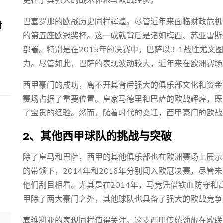
更在于其强大的战术体系与欧战经验。
巴塞罗那的欧战历史同样辉煌。尽管近年来面临财政危机
酣
的第五座欧冠奖杯。这一成就背后是诸如梅西、苏亚雷斯
部署。特别是在2015年的决赛中，巴萨以3-1战胜尤
力。尽管如此，巴萨的表现波动较大，近年来在欧洲赛场
西甲豪门的成功，离不开其背后强大的俱乐部文化和资金
赛场占据了重要位置。皇家马德里和巴萨的欧战辉煌，既
了宝贵的经验。然而，随着时代的变迁，西甲豪门的欧战
2、其他西甲球队的挑战与突破
除了皇马和巴萨，西甲的其他俱乐部也在欧洲赛场上展示
的带领下，2014年和2016年分别闯入欧冠决赛，尽
他们刮目相看。尤其是在2014年，马竞凭借铁血防守
甲除了两大豪门之外，其他球队也具备了强大的欧战竞争
塞维利亚的表现同样值得关注。这支西甲传统劲旅在欧联