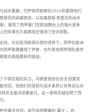
与战术重建，巴萨依然能够在2015年赢得他们
等球员的卓越表现，以及路易斯·恩里克的战术
文图斯，展现了西甲豪门在欧战舞台上的强大竞争
上的失落也为其辉煌史增添了些许阴影。
支持。在这些顶级俱乐部的领导下，西甲在欧洲
为西甲联赛赢得了声誉，也为其他西甲球队提供
辉煌也面临着新的挑战。
了不容忽视的实力。马德里竞技在迭戈·西蒙尼
管未能夺冠，但他们的坚韧与战术素养让世界足坛对
和高效反击差点逆袭皇马，这一表现无疑证明了西
力。
杯中屡次夺冠，成为该项赛事的“霸主”。自