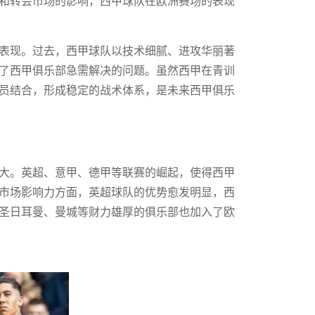
和转会市场的影响，西甲球队在欧洲赛场的表现
表现。过去，西甲球队以技术细腻、进攻华丽著
了西甲俱乐部急需解决的问题。虽然西甲在青训
员结合，形成稳定的战术体系，是未来西甲俱乐
大。英超、意甲、德甲等联赛的崛起，使得西甲
市场影响力方面，英超球队的优势愈发明显，西
圣日耳曼、曼城等财力雄厚的俱乐部也加入了欧