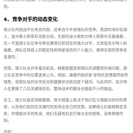
刻。
4、竞争对手的动态变化
骑士队的挑战不仅来自内部，还来自于外部强队的竞争。西部的洛杉矶湖
人、金州勇士和菲尼克斯太阳，东部的波士顿凯尔特人和密尔沃基雄鹿，
无一不是骑士队在争夺季后赛席位和冠军的强大对手。尤其是凯尔特人和
雄鹿，两队在阵容上的稳定性和明星球员的个人能力，使得东部的竞争愈
发激烈。
然而，骑士队也并非毫无机会。随着联盟其他强队的调整和伤病问题，骑
士队在竞争中的位置逐渐上升。例如，雄鹿的扬尼斯·安特托昆博虽然依然
强势，但其队伍的化学反应和健康状况依旧是个疑问。与此同时，凯尔特
人在更换了几位关键球员后，整体战术的磨合也面临不小的挑战。
总之，骑士队能否突破重围，很大程度上取决于他们在与强敌对抗时的表
现，以及他们如何在关键时刻发挥出自己的优势。如果骑士队能够稳定发
挥，并借助对手的失误，他们无疑有机会打破过去的桎梏，迎来辉煌时
刻。
总结：