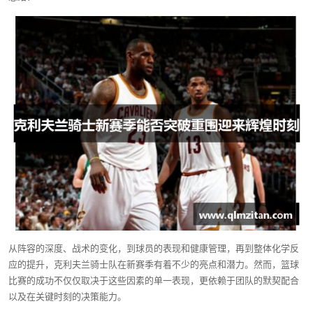
从阵容的深度、战术的变化，到球员的表现和健康管理，再到整体化学反
应的提升，克利夫兰骑士队在新赛季有着不少的亮点和潜力。然而，篮球
比赛的成功不仅仅取决于这些因素的单一表现，更依赖于团队的默契配合
以及在关键时刻的决策能力。