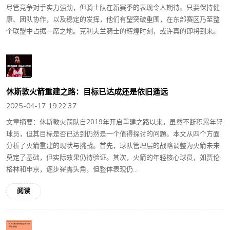
尽管竞争对手实力强劲，但骑士队在新赛季的表现令人期待。只要保持健
康、团队协作，以及稳定的发挥，他们有望突破重围，在东部赛区乃至整
个联盟中占据一席之地。克利夫兰骑士的辉煌时刻，或许真的即将到来。
休斯敦火箭重建之路：目标已达成还是依旧遥远
2025-04-17 19:22:37
文章摘要：休斯敦火箭队自2019年开启重建之路以来，虽然不断积累年轻
球员，但其目标是否已达到仍然是一个值得探讨的问题。本文从四个方面
分析了火箭重建的现状与挑战。首先，球队管理层的战略调整为火箭未来
奠定了基础，但实际效果仍待验证。其次，火箭的年轻核心球员，如贾伦·
格林和申京，逐步崭露头角，但整体表现仍...
阅读