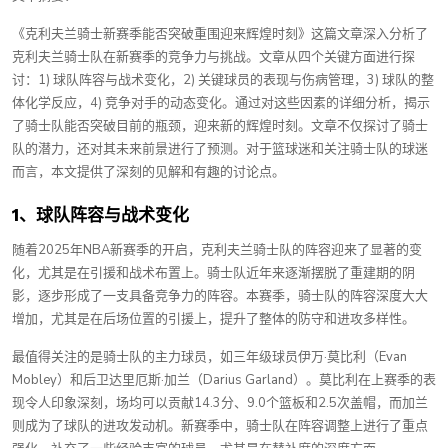
《克利夫兰骑士新赛季能否突破重围迎来辉煌时刻》这篇文章深入分析了
克利夫兰骑士队在新赛季的竞争力与挑战。文章从四个关键方面进行探
讨：1) 球队阵容与战术变化，2) 关键球员的表现与伤病管理，3) 球队的整
体化学反应，4) 竞争对手的动态变化。通过对这些因素的详细分析，揭示
了骑士队能否突破目前的瓶颈，迎来新的辉煌时刻。文章不仅探讨了骑士
队的潜力，还对其未来前景进行了预测。对于篮球迷和关注骑士队的球迷
而言，本文提供了深刻的见解和有趣的讨论点。
1、球队阵容与战术变化
随着2025年NBA新赛季的开启，克利夫兰骑士队的阵容迎来了显著的变
化，尤其是在引援和战术布置上。骑士队近年来逐渐摆脱了重建期的阴
影，逐步形成了一支具备竞争力的阵容。本赛季，骑士队的阵容深度大大
增加，尤其是在后场位置的引援上，提升了整体的防守和进攻多样性。
最值得关注的是骑士队的主力球员，如三年级球员伊万·莫比利（Evan
Mobley）和后卫达里厄斯·加兰（Darius Garland）。莫比利在上赛季的表
现令人印象深刻，场均可以贡献14.3分、9.0个篮板和2.5次盖帽，而加兰
则成为了球队的进攻发动机。新赛季中，骑士队在阵容调整上进行了重点