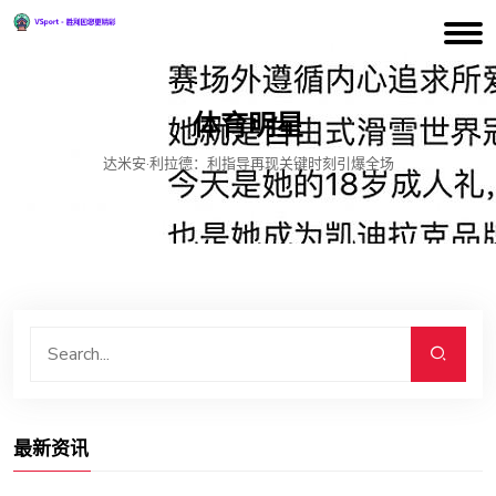
体育明星
达米安·利拉德：利指导再现关键时刻引爆全场
最新资讯