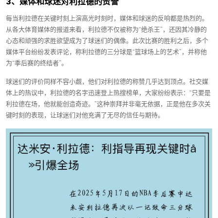
3、媒体和球迷对利拉德的赞誉
每当利拉德在关键时刻上演高光时刻时，媒体和球迷的反响都是热烈的。
从各大体育媒体的报道来看，利拉德不仅被称为“绝杀王”，还因其冷静的
心态和顽强的求胜欲望成为了球迷们的偶像。此次比赛的胜利之后，多个
媒体平台纷纷发表评论，称利拉德的三分球是“篮球场上的艺术”，并称他
为“季后赛的终结者”。
球迷们的评价同样不容小觑，他们对利拉德的称赞几乎达到顶点。社交媒
体上的热议中，利拉德的名字迅速登上热搜榜单，大家纷纷表示：“只要是
利拉德在场，他就能创造奇迹。”这种崇拜并非毫无依据，正是他在多次关
键时刻的表现，让球迷们对他充满了无尽的信任与期待。