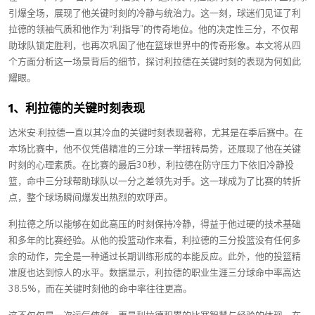
引爆全场，展现了他关键时刻的冷静与统治力。这一刻，球迷们见证了利
拉德的领袖气质和他作为“利指导”的传奇地位。他的决定性三分，不仅帮
助球队锁定胜利，也再次巩固了他在篮球世界中的传奇形象。本文将从四
个方面分析这一场景背后的细节，探讨利拉德在关键时刻的表现为何如此
耀眼。
1、利拉德的关键时刻表现
达米安·利拉德一直以其冷血的关键时刻表现著称，尤其是在季后赛中。在
本场比赛中，他不仅凭借精准的三分球一举扭转局势，还展现了他在关键
时刻的心理素质。在比赛的最后30秒，利拉德在防守压力下依旧冷静投
篮，命中三分球帮助球队以一分之差领先对手。这一球成为了比赛的转折
点，整个球场瞬间爆发出热烈的欢呼声。
利拉德之所以能够在如此高压的时刻保持冷静，得益于他过硬的技术基础
和多年的比赛经验。从他的投篮动作来看，利拉德的三分投篮没有任何多
余的动作，完全是一种通过长期训练形成的本能反应。此外，他的投篮精
准度也达到惊人的水平。数据显示，利拉德的职业生涯三分球命中率高达
38.5%，而在关键时刻他的命中率往往更高。