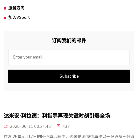
服务方向
加入VSport
订阅我们的邮件
Subscribe
达米安·利拉德：利指导再现关键时刻引爆全场
2025-06-11 00:24:46
437
在2025年5月17日的NBA季后赛中，达米安·利拉德再次以一记致命三分球