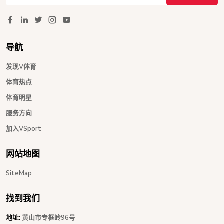
导航
发现V体育
体育热点
体育明星
服务方向
加入VSport
网站地图
SiteMap
找到我们
地址:
黄山市专框岭96号