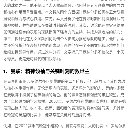
大的球员之一，他不仅以个人天赋而闻名，也因其在五大联赛中的领导力
和核心作用而备受推崇。本文将从四个方面探讨罗纳尔多如何在五大联赛
展现领导力与核心作用。首先，本文分析了他在曼联时期如何扮演球队的
精神领袖，并帮助球队在关键时刻取得胜利；其次，讨论他在皇家马德里
如何通过稳定的表现为球队提供了强有力的支持，并成为进攻端的核心；
第三，探讨他在尤文图斯如何凭借个人影响力推动球队的进步；最后，本
文还将分析他在沙特阿拉伯的表现，评估他在一个不同文化和环境中如何
继续发挥领导作用。通过这些分析，文章揭示了罗纳尔多不仅仅是一个天
才球员，更是无可替代的团队领袖。
1、曼联：精神领袖与关键时刻的救世主
在克里斯蒂亚诺·罗纳尔多回到曼联的第二个阶段，他迅速展示了其作为球
队核心的重要作用。无论是场内的表现，还是场外的影响力，罗纳尔多都
在曼联阵中扮演了精神领袖的角色。他的职业态度和强烈的求胜欲望，成
为了年轻球员的学习榜样。2003年，罗纳尔多在曼联首次亮相，他便开始
展现出惊人的进攻才能。然而，回归后的表现更加具有领袖气质，尤其是
在欧冠与英超的比赛中，他常常在关键时刻挺身而出。
例如，在2021赛季的欧冠小组赛中，曼联与亚特兰大的比赛中，罗纳尔多