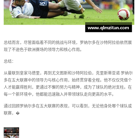
总结而言，尽管面临着不同的挑战与环境，罗纳尔多在沙特阿拉伯依然展
现了不逊色于欧洲赛场的领导力和核心作用。
总结：
从曼联到皇家马德里，再到尤文图斯和沙特阿拉伯，克里斯蒂亚诺·罗纳尔
多在五大联赛中的领导力与核心作用，始终贯穿着全程。他不仅仅凭借个
人才能赢得胜利，更通过不懈的努力与精神，成为了球队的绝对支柱。在
每一个新环境中，他都能迅速融入并带领球队走向更高的水平。
通过回顾罗纳尔多在五大联赛的表现，可以看到，无论他身处哪个球队或
联赛，�