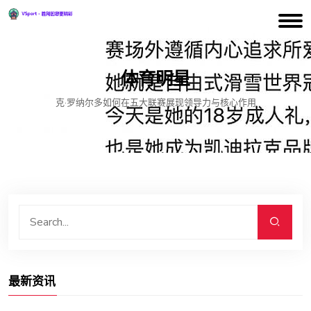
体育明星
克·罗纳尔多如何在五大联赛展现领导力与核心作用
最新资讯