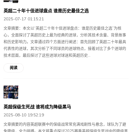
英超二十年十佳进球盘点 谁是历史最佳之选
2025-07-17 01:15:21
文章摘要：本文以“英超二十年十佳进球盘点：谁是历史最佳之选”为核
心，全面探讨了英超历史上最为经典的进球，分析其技术含量、背景故事
和历史影响力。文章通过四个方面进行阐述：首先回顾了英超二十年最具
代表性的进球，其次分析了不同球员的进球特点，接着对比了多个进球的
技术层面，最后探讨了这些进球对球迷和英超历史...
阅读
英超保级生死战 谁将成为降级黑马
2025-08-10 19:52:19
文章摘要的内容英超联赛中的保级战常常充满戏剧性与悬念，球队为了避
免降级，全力拼搏。本文将重点探讨2025赛季英超保级生死战中的降级黑