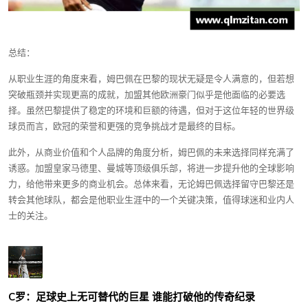
总结：
从职业生涯的角度来看，姆巴佩在巴黎的现状无疑是令人满意的，但若想
突破瓶颈并实现更高的成就，加盟其他欧洲豪门似乎是他面临的必要选
择。虽然巴黎提供了稳定的环境和巨额的待遇，但对于这位年轻的世界级
球员而言，欧冠的荣誉和更强的竞争挑战才是最终的目标。
此外，从商业价值和个人品牌的角度分析，姆巴佩的未来选择同样充满了
诱惑。加盟皇家马德里、曼城等顶级俱乐部，将进一步提升他的全球影响
力，给他带来更多的商业机会。总体来看，无论姆巴佩选择留守巴黎还是
转会其他球队，都会是他职业生涯中的一个关键决策，值得球迷和业内人
士的关注。
C罗：足球史上无可替代的巨星 谁能打破他的传奇纪录