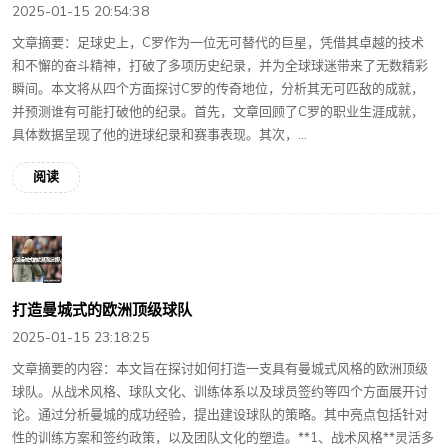
2025-01-15 20:54:38
文章摘要：足球史上，C罗作为一位无可替代的巨星，凭借其卓越的技术
和不懈的奋斗精神，打破了多项历史纪录，并为全球球迷带来了无数精彩
瞬间。本文将从四个方面探讨C罗的传奇地位，分析其无可匹敌的成就，
并预测谁有可能打破他的纪录。首先，文章回顾了C罗的职业生涯成就，
具体数据呈现了他的进球纪录和赛事表现。其次，...
阅读
打造曼城式的欧洲顶级球队
2025-01-15 23:18:25
文章摘要的内容：本文旨在探讨如何打造一支具有曼城式风格的欧洲顶级
球队。从战术风格、球队文化、训练体系以及球员签约等四个方面展开讨
论。通过分析曼城的成功经验，提出建设球队的策略。其中亮点包括针对
性的训练方案和签约政策，以及团队文化的塑造。**1、战术风格**灵活多