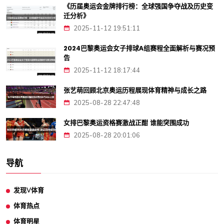
《历届奥运会金牌排行榜：全球强国争夺战及历史变
迁分析》
2025-11-12 19:51:11
2024巴黎奥运会女子排球A组赛程全面解析与赛况预
告
2025-11-12 18:17:44
张艺萌回顾北京奥运历程展现体育精神与成长之路
2025-08-28 22:47:48
女排巴黎奥运资格赛激战正酣 谁能突围成功
2025-08-28 20:01:06
导航
发现V体育
体育热点
体育明星