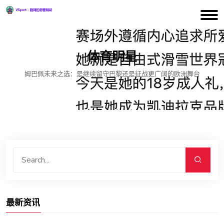
体育明星
姆巴佩未来之选：是继续留守巴黎还是征战更广阔的欧洲舞台
最新资讯