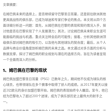
文章摘要：
在姆巴佩未来的选择上，是否继续留守巴黎圣日耳曼，还是前往欧洲其他
更具挑战性的俱乐部，已成为球迷和专家们争论的焦点。本文将从四个方
面详细分析这一问题：首先，从姆巴佩在巴黎的表现和契约情况入手，探
讨他是否在巴黎实现了个人发展潜力；其次，讨论姆巴佩未来职业生涯可
能面临的挑战与机遇，重点关注转会后的可能性；接着，分析其他欧洲顶
级俱乐部对姆巴佩的吸引力，以及他与其他球队的契合度；最后，从个人
品牌与商业价值角度剖析姆巴佩的未来之选。本文通过对多方面的分析与
数据支撑，探讨了姆巴佩的职业规划与潜在的选择方向，旨在为读者呈现
一个全面而深入的分析。
1、姆巴佩在巴黎的现状
姆巴佩加盟巴黎圣日耳曼（PSG）已数年之久，期间他不仅成为球队的核
心球员，也带领球队在多个赛事中取得了骄人的成绩。从2017年夏天以接
近2亿欧元的身价加盟巴黎开始，姆巴佩的表现始终令人瞩目。至今，他已
经为巴黎攻入了超过200个进球，成为了俱乐部历史上最伟大的射手之
一。