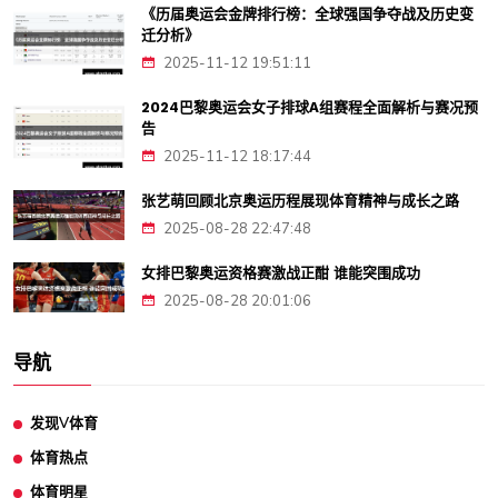
《历届奥运会金牌排行榜：全球强国争夺战及历史变
迁分析》
2025-11-12 19:51:11
2024巴黎奥运会女子排球A组赛程全面解析与赛况预
告
2025-11-12 18:17:44
张艺萌回顾北京奥运历程展现体育精神与成长之路
2025-08-28 22:47:48
女排巴黎奥运资格赛激战正酣 谁能突围成功
2025-08-28 20:01:06
导航
发现V体育
体育热点
体育明星