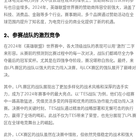
全球电竞影响力的扩大不仅表现在观众的增长上，赞助商和合作伙伴的参
与也日益增多。2024年，英雄联盟世界赛的赞助商阵容空前强大，涵盖了
科技、消费品、金融等多个行业。赛事期间，多个品牌通过赞助活动在全
球范围内提升了知名度，为电竞行业的商业化提供了新的机遇。
2、参赛战队的激烈竞争
在2024年《英雄联盟》世界赛中，各大顶级战队的表现可以用“激烈”二字
来形容。从赛前的预测到比赛过程中的每一次对决，战队们都竭尽全力争
夺最后的冠军奖杯。尤其是在四强争夺阶段，赛况堪称白热化。最终，来
自LPL赛区的战队以强大的实力闯入决赛，与LCK赛区的强队展开了巅峰对
决。
其中，LPL赛区的战队展现出了更加多样化的战术风格和深厚的选手实
力，成为了2024年赛事中的最大亮点。以“TES战队”为例，他们在小组赛
中一路高歌猛进，凭借灵活多变的阵容和优秀的团队协作能力成功闯入决
赛。决赛中的关键时刻，TES战队通过精准的战略部署和无懈可击的执行
力，赢得了全场的喝彩。此战不仅为TES带来了荣誉，也充分展现了LPL赛
区在全球电竞舞台上的崛起。
此外，LCK赛区的战队虽然在决赛中惜败，但依然凭借稳定的战术和强大