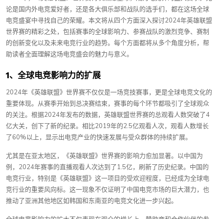
论是国内外电竞爱好者，还是各大俱乐部和战队的选手们，都在这场全球
电竞盛宴中寻找自己的荣耀。本文将从四个方面深入探讨2024年英雄联盟
世界赛的精彩之处，包括赛事的全球影响力、参赛战队的激烈竞争、赛制
的创新变化以及未来电竞行业的趋势。每个方面都将从多个角度分析，帮
助读者全面理解这场电竞盛会的魅力与意义。
1、全球电竞影响力的扩展
2024年《英雄联盟》世界赛不仅仅是一场竞技赛事，更是全球电竞文化的
重要体现。从赛季开始到总决赛结束，赛事的每个环节都吸引了全球观众
的关注。根据2024年发布的数据，英雄联盟世界赛的总观看人数突破了4
亿大关，创下了新的纪录。相比2019年的2.5亿观看人次，观看人数增长
了60%以上，显示出电竞产业的快速发展与受众群体的持续扩展。
尤其是在亚太地区，《英雄联盟》世界赛的影响力愈加显著。以中国为
例，2024年赛事的直播观看人次达到了1.5亿，刷新了历史纪录。中国的
电竞行业，特别是《英雄联盟》这一项目的受欢迎程度，已经成为全球电
竞行业的重要风向标。这一现象不仅证明了中国电竞市场的巨大潜力，也
推动了亚洲其他地区如韩国和东南亚的电竞文化进一步兴起。