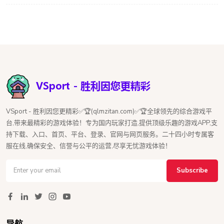
VSport - 胜利因您更精彩✅🏆(qlmzitan.com)✅🏆全球领先的综合游戏平
台,带来最精彩的游戏体验！专为国内玩家打造,提供顶级乐趣的游戏APP,支
持下载、入口、首页、平台、登录、官网与网页服务。二十四小时专属客
服在线,确保安全、信誉与公平的运营,尽享无忧游戏体验！
Subscribe
导航