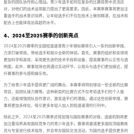
复杂的团队协作和心理战。青少年选手如何在复杂的比赛局势中灵活应
对，对他们的战术运用能力提出了更高要求。因此，本赛季赛事将更加注
重选手的战术意识培养，让年轻选手们不仅在技术上做到精湛，在战术和
配合上也能体现出高超的水平。
4、2024至2025赛季的创新亮点
2024至2025赛季的全国短道速滑青少年锦标赛将引入一系列创新举措，
力求打破常规，带给选手和观众全新的体验。首先，赛事的组织和安排将
更加科学和高效，采用更先进的技术手段和设备，提高赛事的公正性与透
明度。此外，赛事现场也将通过互动环节，让观众与选手们更加接近，提
升赛事的参与感和娱乐性。
为了给青少年选手提供更广阔的舞台，本赛季将特别增设一些全新的比赛
项目，如团队接力赛等。这种新型的比赛方式不仅考验选手们的个人能
力，还能增强团队协作意识，激发选手们的潜能。通过这些创新举措，赛
事将更加多样化，吸引更多年轻人加入到短道速滑的行列中。
除此之外，2024至2025赛季还将加强与国际赛事的对接，选拔机制将更
加注重培养具有国际竞争力的青少年选手。赛事将邀请更多国际顶级教练
员与专家进行技术指导，并且举办国际交流活动，为国内选手提供更多的