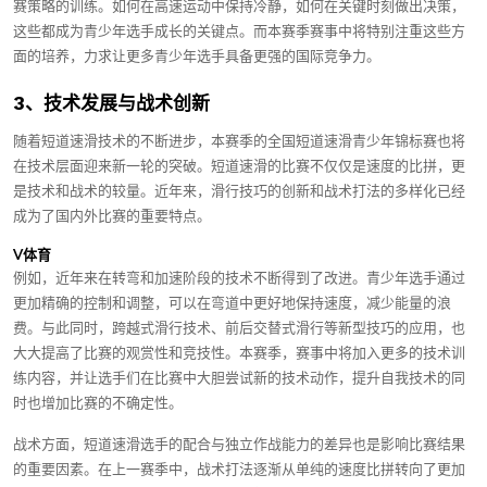
赛策略的训练。如何在高速运动中保持冷静，如何在关键时刻做出决策，
这些都成为青少年选手成长的关键点。而本赛季赛事中将特别注重这些方
面的培养，力求让更多青少年选手具备更强的国际竞争力。
3、技术发展与战术创新
随着短道速滑技术的不断进步，本赛季的全国短道速滑青少年锦标赛也将
在技术层面迎来新一轮的突破。短道速滑的比赛不仅仅是速度的比拼，更
是技术和战术的较量。近年来，滑行技巧的创新和战术打法的多样化已经
成为了国内外比赛的重要特点。
V体育
例如，近年来在转弯和加速阶段的技术不断得到了改进。青少年选手通过
更加精确的控制和调整，可以在弯道中更好地保持速度，减少能量的浪
费。与此同时，跨越式滑行技术、前后交替式滑行等新型技巧的应用，也
大大提高了比赛的观赏性和竞技性。本赛季，赛事中将加入更多的技术训
练内容，并让选手们在比赛中大胆尝试新的技术动作，提升自我技术的同
时也增加比赛的不确定性。
战术方面，短道速滑选手的配合与独立作战能力的差异也是影响比赛结果
的重要因素。在上一赛季中，战术打法逐渐从单纯的速度比拼转向了更加