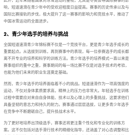
此外，近年来随着国家对冰雪运动的重视，尤其是冬奥会等国际赛事的影
响，短道速滑在青少年中的受欢迎程度日益提高。赛事的历史传承以及与
国际比赛接轨的步伐，极大提升了这一赛事的影响力和竞技水平，推动了
中国冰雪运动的全面进步。
2、青少年选手的培养与挑战
全国短道速滑青少年锦标赛不仅是一个竞技平台，更是青少年选手成长的
重要起点。从选拔到训练，再到赛事中的表现，每一位参赛选手的成长都
离不开专业的培养和科学的训练方法。青少年选手的培养模式一直以来是
赛事组织的重中之重，赛事期间的每一场比赛不仅是对选手技术的考验，
也能为他们未来的职业生涯奠定基础。
然而，青少年选手的培养面临着不小的挑战。短道速滑作为一项高强度的
运动，不仅对身体素质要求高，精神上的压力也非常大。年轻选手在训练
过程中需要应对来自自身体能、技术以及心理上的多重挑战，这要求他们
具备坚韧的意志力和持久的耐力。赛事通过层层选拔，让更多青少年选手
在竞争中不断磨砺自己，提升技战术水平。
为了更好地培养出顶级选手，赛事还将更注重个性化和专业化的训练方
案。这不仅包括对选手滑行技术的精细化指导，还涵盖了对心态调整和比