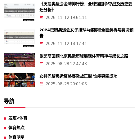
《历届奥运会金牌排行榜：全球强国争夺战及历史变
迁分析》
2025-11-12 19:51:11
2024巴黎奥运会女子排球A组赛程全面解析与赛况预
告
2025-11-12 18:17:44
张艺萌回顾北京奥运历程展现体育精神与成长之路
2025-08-28 22:47:48
女排巴黎奥运资格赛激战正酣 谁能突围成功
2025-08-28 20:01:06
导航
发现V体育
体育热点
体育明星