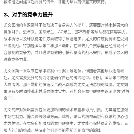
教练组之间建立起高度的信任，才能为球队提供坚实的支持。
3、对手的竞争力提升
尤文图斯的重返巅峰不仅取决于自身实力的提升，还要面对越来越强大的
竞争对手。近年来，国际米兰、AC米兰、那不勒斯等球队都在阵容实力、
战术执行以及球队稳定性方面取得了显著进步，尤文的传统优势正在受到
严峻挑战。特别是国际米兰和那不勒斯，在过去几个赛季里已经展现出不
容忽视的竞争力，并且通过有效的引援和精密的战术安排，形成了强大的
联赛竞争力量。
尤文图斯一直以来在意甲联赛中占据主导地位，但随着其他球队逐渐崛
起，尤文需要更多的努力才能确保自己的统治地位。例如，国际米兰的强
大攻击线、那不勒斯的快速反击战术都成为尤文无法忽视的威胁。尤文如
果没有及时调整战术并增强整体实力，可能会在意甲联赛中逐渐沦为“过气
豪门”。
尤文的应对策略需要包括更加精细的战术布置和球员引援，尤其是在加强
中场控制力、提高锋线效率方面。此外，球队的精神面貌和赢球的决心也
尤为关键。在竞争愈加激烈的意甲联赛中，尤文能否保持稳定的发挥，克
服内外部的挑战，将决定他们是否能重新回到意甲的巅峰。