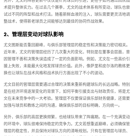
另外，尤文的阵容更新不仅仅是针对球员的引进，更在于如何通过团队战
术提升整体实力。在过去几个赛季，尤文的战术体系有所变动，球队也尝
试过不同的阵型和战术打法。随着新鲜血液的注入，球队需要更灵活地调
整战术，使得新老球员之间能够达到最佳的协同作战效果。
2、管理层变动对球队影响
尤文图斯能否重回巅峰，与俱乐部管理层的稳定性和决策能力密切相关。
近年来，尤文的管理层经历了几次重大的变化，特别是在董事会层面，曾
因管理不善和决策失误造成了一定的负面影响。例如，尤文在一些高价引
援上失败，未能最大化地发挥球员价值。此外，像萨里和皮尔洛的教练更
换也让球队在战术风格和战术执行方面出现了不小的波动。
尤文目前的管理层需要通过合理的决策来重新构建球队的长远战略。特别
是在经济环境逐渐变化的背景下，如何平衡引援支出与财政责任，将是尤
文在未来竞争中的一大考验。管理层不仅要保证俱乐部财务健康，还需要
加强与球员和教练之间的沟通，确保俱乐部的目标明确，方向统一。
另外，俱乐部的高层更换频繁，也给球队带来了阵痛期。在一个充满变动
的环境中，球队很难保持稳定的竞争力。尤文若想重返巅峰，必须确保管
理层的稳定性，并且保持对球队方向的清晰规划。只有在管理层与球员、