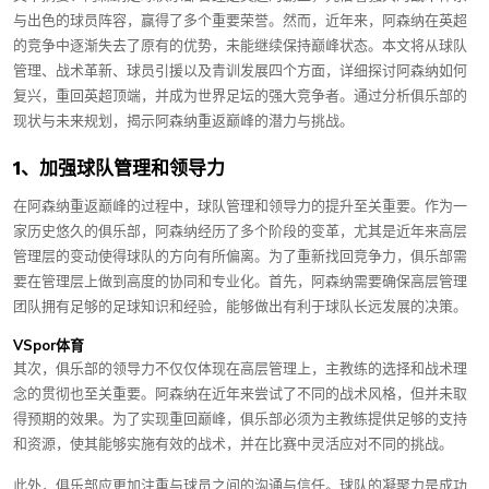
与出色的球员阵容，赢得了多个重要荣誉。然而，近年来，阿森纳在英超
的竞争中逐渐失去了原有的优势，未能继续保持巅峰状态。本文将从球队
管理、战术革新、球员引援以及青训发展四个方面，详细探讨阿森纳如何
复兴，重回英超顶端，并成为世界足坛的强大竞争者。通过分析俱乐部的
现状与未来规划，揭示阿森纳重返巅峰的潜力与挑战。
1、加强球队管理和领导力
在阿森纳重返巅峰的过程中，球队管理和领导力的提升至关重要。作为一
家历史悠久的俱乐部，阿森纳经历了多个阶段的变革，尤其是近年来高层
管理层的变动使得球队的方向有所偏离。为了重新找回竞争力，俱乐部需
要在管理层上做到高度的协同和专业化。首先，阿森纳需要确保高层管理
团队拥有足够的足球知识和经验，能够做出有利于球队长远发展的决策。
VSpor体育
其次，俱乐部的领导力不仅仅体现在高层管理上，主教练的选择和战术理
念的贯彻也至关重要。阿森纳在近年来尝试了不同的战术风格，但并未取
得预期的效果。为了实现重回巅峰，俱乐部必须为主教练提供足够的支持
和资源，使其能够实施有效的战术，并在比赛中灵活应对不同的挑战。
此外，俱乐部应更加注重与球员之间的沟通与信任。球队的凝聚力是成功