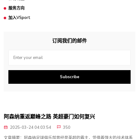
服务方向
加入VSport
订阅我们的邮件
Subscribe
阿森纳重返巅峰之路 英超豪门如何复兴
2025-03-24 04:03:54
350
文章摘要：阿森纳足球俱乐部曾经是英超的霸主，凭借着强大的战术体系