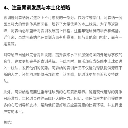
4、注重青训发展与本土化战略
青训是阿森纳复兴道路上不可忽视的一部分。作为传统豪门，阿森纳一度
因其强大的青训体系而闻名，培养了大量优秀的本土球员。为了重返巅
峰，阿森纳必须重新将青训发展提上日程，注重年轻球员的培养和储备。
近年来，虽然阿森纳也在青训方面有所投资，但与其他豪门相比，尚有一
定差距。
阿森纳应当通过完善青训设施、提升教练水平和加强与国内外足球学校的
合作，建立更加完善的青训系统。与此同时，俱乐部应当鼓励本土球员进
入一线队，发挥他们的优势。阿森纳的青训产品不仅能为球队提供源源不
断的人才，还能够增加俱乐部的本土认同感，使球迷更加亲近和支持球
队。
此外，阿森纳也需要注重年轻球员的心理素质培养。随着现代足球的竞争
日趋激烈，年轻球员往往面临巨大的压力。因此，俱乐部应为他们提供更
多的心理辅导和支持，帮助他们更好地适应高强度的比赛环境，并发挥出
应有的水平。
总结：