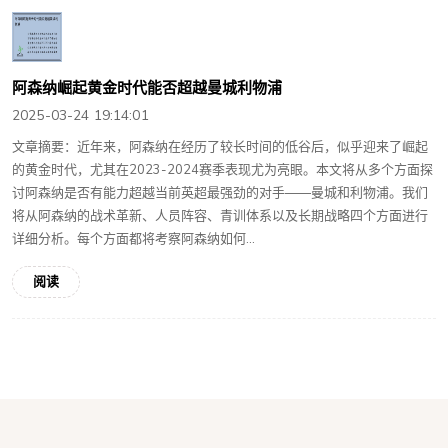
阿森纳崛起黄金时代能否超越曼城利物浦
2025-03-24 19:14:01
文章摘要：近年来，阿森纳在经历了较长时间的低谷后，似乎迎来了崛起
的黄金时代，尤其在2023-2024赛季表现尤为亮眼。本文将从多个方面探
讨阿森纳是否有能力超越当前英超最强劲的对手——曼城和利物浦。我们
将从阿森纳的战术革新、人员阵容、青训体系以及长期战略四个方面进行
详细分析。每个方面都将考察阿森纳如何...
阅读