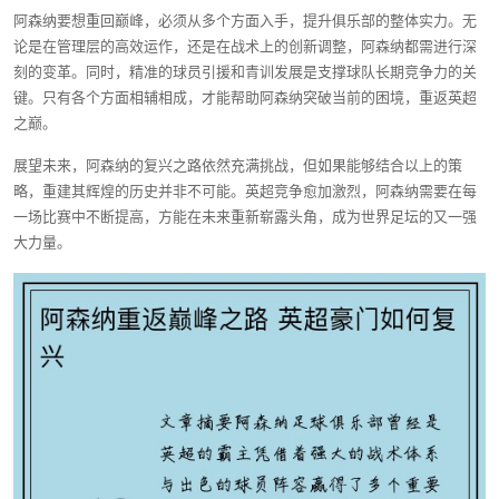
阿森纳要想重回巅峰，必须从多个方面入手，提升俱乐部的整体实力。无
论是在管理层的高效运作，还是在战术上的创新调整，阿森纳都需进行深
刻的变革。同时，精准的球员引援和青训发展是支撑球队长期竞争力的关
键。只有各个方面相辅相成，才能帮助阿森纳突破当前的困境，重返英超
之巅。
展望未来，阿森纳的复兴之路依然充满挑战，但如果能够结合以上的策
略，重建其辉煌的历史并非不可能。英超竞争愈加激烈，阿森纳需要在每
一场比赛中不断提高，方能在未来重新崭露头角，成为世界足坛的又一强
大力量。