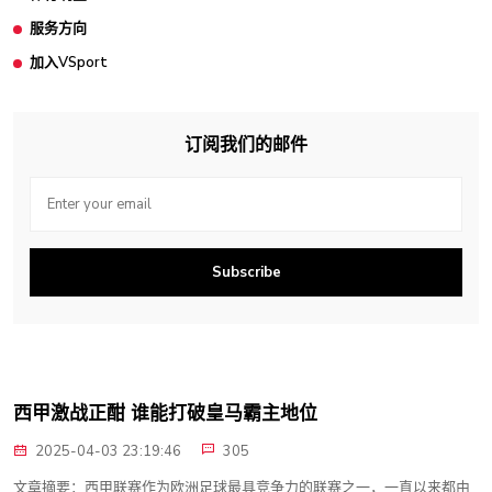
服务方向
加入VSport
订阅我们的邮件
Subscribe
西甲激战正酣 谁能打破皇马霸主地位
2025-04-03 23:19:46
305
文章摘要：西甲联赛作为欧洲足球最具竞争力的联赛之一，一直以来都由