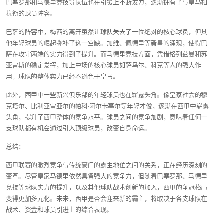
巴塞罗那和马德里竞技等队伍也在引援上不断发力，逐渐拥有了与皇马相
抗衡的球员阵容。
巴萨的阵容中，梅西的离开虽然让球队失去了一位绝对的核心球员，但其
他年轻球员的崛起弥补了这一空缺。加维、佩德里等新星的涌现，使得巴
萨在攻守两端的实力得到了提升。而马德里竞技方面，凭借格列兹曼和苏
亚雷斯的稳定发挥，加上中场的核心球员如萨乌尔、科克等人的强大作
用，球队的整体实力已经不逊色于皇马。
此外，西甲中一些新兴俱乐部的年轻球员也在崭露头角。像皇家社会的穆
克塔尔、比利亚雷亚尔的帕科·阿尔卡塞尔等年轻才俊，逐渐在西甲中崭露
头角，提升了西甲整体的竞争水平。球员之间的竞争加剧，意味着任何一
支球队都有机会通过引入顶级球员，改变自身命运。
总结：
西甲联赛的激烈竞争与传统豪门的霸主地位之间的关系，正在经历深刻的
变革。尽管皇家马德里依然具备强大的竞争力，但随着巴塞罗那、马德里
竞技等球队实力的提升，以及其他球队战术创新的加入，西甲的争冠格局
变得更加多元化。未来，西甲是否会迎来新的霸主，将取决于各支球队在
战术、资金和球员引进上的综合表现。