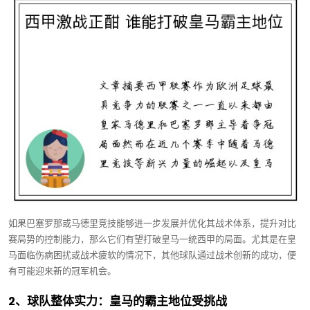
如果巴塞罗那或马德里竞技能够进一步发展并优化其战术体系，提升对比
赛局势的控制能力，那么它们有望打破皇马一统西甲的局面。尤其是在皇
马面临伤病困扰或战术疲软的情况下，其他球队通过战术创新的成功，便
有可能迎来新的冠军机会。
2、球队整体实力：皇马的霸主地位受挑战