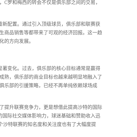
，C罗和梅西的转会不仅是俱乐部之间的交易，
重新配置。通过引入顶级球员，俱乐部和联赛获
生商品销售等都带来了可观的经济回报。这一趋
化的方向发展。
显著变化。过去，俱乐部的核心目标通常是赢得
成熟，俱乐部的商业目标也越来越明显地融入了
俱乐部的引援策略，已经不再单纯依赖球场成
了提升联赛竞争力，更是想借此提高沙特的国际
的国际社交媒体影响力，球迷基础和赞助收入迅
整个沙特联赛的知名度和关注度也有了大幅度提