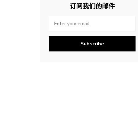
订阅我们的邮件
Subscribe