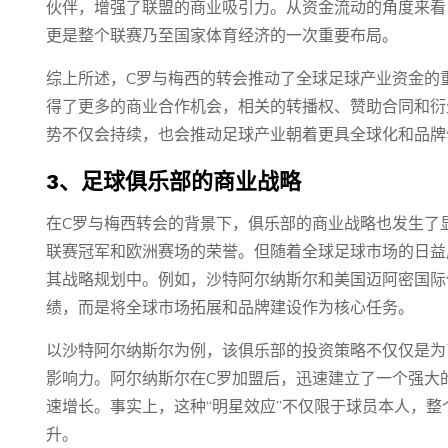
伙伴，增强了联盟的商业吸引力。从资金流动的角度来看
更是整个联赛乃至国家体育经济的一次重要布局。
综上所述，C罗与梅西的转会推动了全球足球产业资金的
得了更多的商业合作机会，相关的转播权、赞助合同和衍
势不仅会持续，也会推动足球产业朝着更具全球化和品牌
3、足球俱乐部的商业战略
在C罗与梅西转会的背景下，俱乐部的商业战略也发生了
联赛冠军和欧洲赛场的荣誉。但随着全球足球市场的日益
其战略规划中。例如，沙特阿尔纳斯尔和美国迈阿密国际
绩，而是将全球市场拓展和品牌建设作为核心任务。
以沙特阿尔纳斯尔为例，该俱乐部的投资策略不仅仅是为
影响力。阿尔纳斯尔在C罗加盟后，迅速建立了一个强大
速增长。事实上，这种“明星效应”不仅限于球员本人，
升。