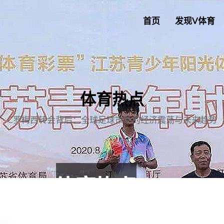
首页
发现V体育
体育热点
C罗梅西转会背后：全球足球市场的经济震荡与未来趋势