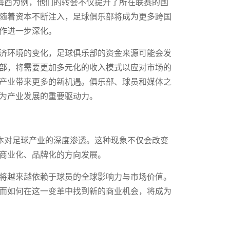
梅西为例，他们的转会不仅提升了所在联赛的国
随着资本不断注入，足球俱乐部将成为更多跨国
作进一步深化。
济环境的变化，足球俱乐部的资金来源可能会发
部，将需要更加多元化的收入模式以应对市场的
产业带来更多的新机遇。俱乐部、球员和媒体之
为产业发展的重要驱动力。
本对足球产业的深度渗透。这种现象不仅会改变
商业化、品牌化的方向发展。
将越来越依赖于球员的全球影响力与市场价值。
而如何在这一变革中找到新的商业机会，将成为