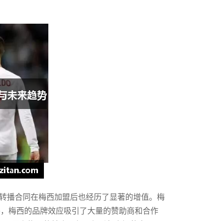
转播合同在梅西加盟后也经历了显著的增值。梅
外，梅西的品牌效应吸引了大量的赞助商和合作