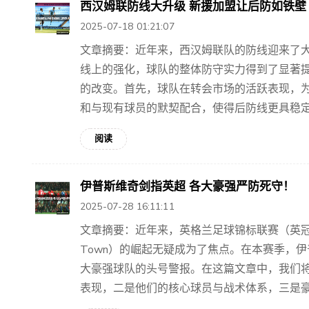
西汉姆联防线大升级 新援加盟让后防如铁壁
2025-07-18 01:21:07
文章摘要：近年来，西汉姆联队的防线迎来了
线上的强化，球队的整体防守实力得到了显著
的改变。首先，球队在转会市场的活跃表现，
和与现有球员的默契配合，使得后防线更具稳定性
阅读
伊普斯维奇剑指英超 各大豪强严防死守！
2025-07-28 16:11:11
文章摘要：近年来，英格兰足球锦标联赛（英冠）
Town）的崛起无疑成为了焦点。在本赛季，
大豪强球队的头号警报。在这篇文章中，我们
表现，二是他们的核心球员与战术体系，三是豪强