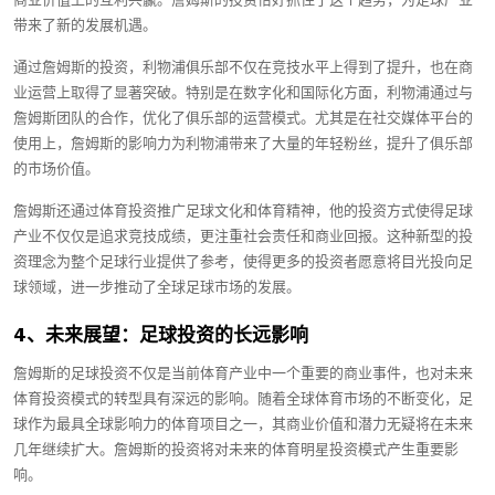
带来了新的发展机遇。
通过詹姆斯的投资，利物浦俱乐部不仅在竞技水平上得到了提升，也在商
业运营上取得了显著突破。特别是在数字化和国际化方面，利物浦通过与
詹姆斯团队的合作，优化了俱乐部的运营模式。尤其是在社交媒体平台的
使用上，詹姆斯的影响力为利物浦带来了大量的年轻粉丝，提升了俱乐部
的市场价值。
詹姆斯还通过体育投资推广足球文化和体育精神，他的投资方式使得足球
产业不仅仅是追求竞技成绩，更注重社会责任和商业回报。这种新型的投
资理念为整个足球行业提供了参考，使得更多的投资者愿意将目光投向足
球领域，进一步推动了全球足球市场的发展。
4、未来展望：足球投资的长远影响
詹姆斯的足球投资不仅是当前体育产业中一个重要的商业事件，也对未来
体育投资模式的转型具有深远的影响。随着全球体育市场的不断变化，足
球作为最具全球影响力的体育项目之一，其商业价值和潜力无疑将在未来
几年继续扩大。詹姆斯的投资将对未来的体育明星投资模式产生重要影
响。