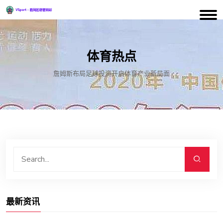
体育热点
詹姆斯布局足球投资开启体育产业新局面
最新资讯