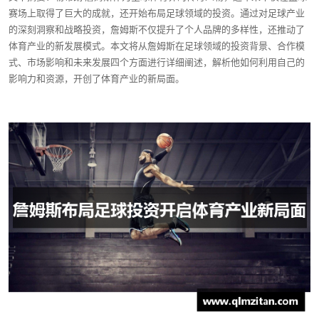
赛场上取得了巨大的成就，还开始布局足球领域的投资。通过对足球产业
的深刻洞察和战略投资，詹姆斯不仅提升了个人品牌的多样性，还推动了
体育产业的新发展模式。本文将从詹姆斯在足球领域的投资背景、合作模
式、市场影响和未来发展四个方面进行详细阐述，解析他如何利用自己的
影响力和资源，开创了体育产业的新局面。