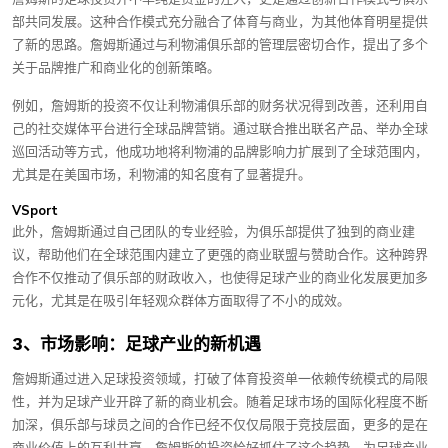
部共同发展。这种合作模式充分融合了体育与商业，为其他体育明星提供
了新的思路。詹姆斯通过与利物浦俱乐部的管理层密切合作，提出了多个
关于品牌推广和商业化的创新策略。
例如，詹姆斯的投资不仅让利物浦俱乐部的财务状况得到改善，还利用自
己的社交媒体平台进行全球品牌营销。通过联合推出联名产品、举办全球
巡回活动等方式，他成功地将利物浦的品牌影响力扩展到了全球范围内，
尤其是在美国市场，利物浦的知名度有了显著提升。
VSport
此外，詹姆斯通过自己团队的专业经验，为俱乐部提供了独到的商业建
议，帮助他们在全球范围内建立了更强的商业联盟与赞助合作。这种跨界
合作不仅推动了俱乐部的财政收入，也使得足球产业的商业化发展更加多
元化，尤其是在吸引年轻观众群体方面取得了不小的成效。
3、市场影响：足球产业的新机遇
詹姆斯通过进入足球投资领域，打破了体育投资单一依赖传统模式的局限
性，并为足球产业开辟了新的商业机会。随着足球市场的国际化程度不断
加深，俱乐部与球员之间的合作已经不仅仅局限于竞技层面，更多的是在
商业价值上的互利共赢。詹姆斯的投资恰好抓住了这个趋势，为足球产业