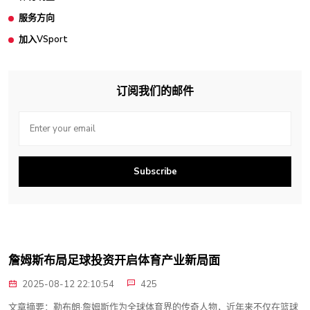
服务方向
加入VSport
订阅我们的邮件
Subscribe
詹姆斯布局足球投资开启体育产业新局面
2025-08-12 22:10:54
425
文章摘要：勒布朗·詹姆斯作为全球体育界的传奇人物，近年来不仅在篮球