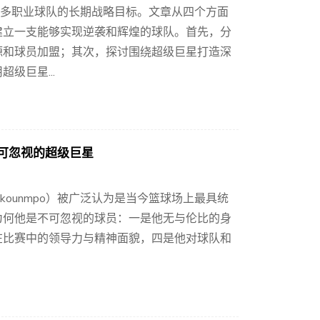
是许多职业球队的长期战略目标。文章从四个方面
建立一支能够实现逆袭和辉煌的球队。首先，分
源和球员加盟；其次，探讨围绕超级巨星打造深
级巨星...
可忽视的超级巨星
etokounmpo）被广泛认为是当今篮球场上最具统
为何他是不可忽视的球员：一是他无与伦比的身
在比赛中的领导力与精神面貌，四是他对球队和