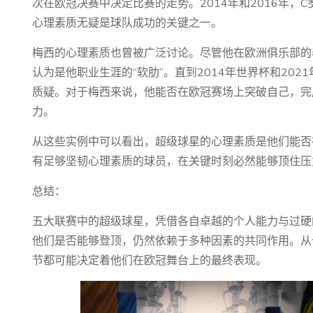
次在欧冠决赛中决定比赛的走势。2014年和2016年
心理素质无疑是球队成功的关键之一。
梅西的心理素质也曾被广泛讨论。尽管他在欧洲俱乐部的
认为是他职业生涯的“软肋”。直到2014年世界杯和20
质疑。对于梅西来说，他能否在欧冠赛场上突破自己，完
力。
从这些实例中可以看出，超级球星的心理素质是他们能否
有足够坚韧心理素质的球员，在关键时刻必然能够顶住压
总结：
五大联赛中的超级球星，凭借各自卓越的个人能力与过硬
他们是否能够登顶，仍然依赖于多种因素的共同作用。从
节都可能决定着他们在欧冠舞台上的最终表现。