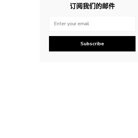
订阅我们的邮件
Subscribe