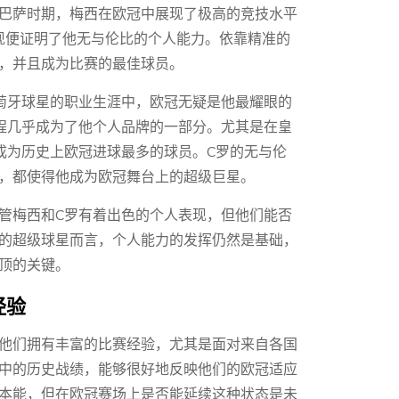
巴萨时期，梅西在欧冠中展现了极高的竞技水平
表现便证明了他无与伦比的个人能力。依靠精准的
，并且成为比赛的最佳球员。
萄牙球星的职业生涯中，欧冠无疑是他最耀眼的
程几乎成为了他个人品牌的一部分。尤其是在皇
成为历史上欧冠进球最多的球员。C罗的无与伦
，都使得他成为欧冠舞台上的超级巨星。
管梅西和C罗有着出色的个人表现，但他们能否
的超级球星而言，个人能力的发挥仍然是基础，
顶的关键。
经验
他们拥有丰富的比赛经验，尤其是面对来自各国
中的历史战绩，能够很好地反映他们的欧冠适应
本能，但在欧冠赛场上是否能延续这种状态是未