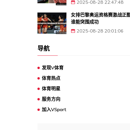
2025-08-28 22:47:48
女排巴黎奥运资格赛激战正
谁能突围成功
2025-08-28 20:01:06
导航
发现V体育
体育热点
体育明星
服务方向
加入VSport