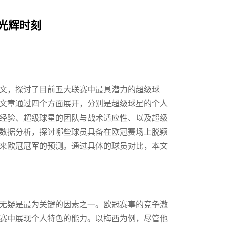
光辉时刻
文，探讨了目前五大联赛中最具潜力的超级球
文章通过四个方面展开，分别是超级球星的个人
经验、超级球星的团队与战术适应性、以及超级
数据分析，探讨哪些球员具备在欧冠赛场上脱颖
来欧冠冠军的预测。通过具体的球员对比，本文
无疑是最为关键的因素之一。欧冠赛事的竞争激
赛中展现个人特色的能力。以梅西为例，尽管他