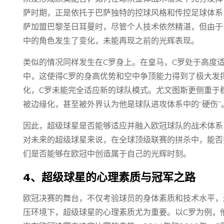
萨时期，正是依托于巴萨独特的控球风格和传控足球体系
萨加盟巴黎圣日耳曼时，尽管个人技术依然精湛，但由于
中的角色发生了变化，未能再现之前的光辉表现。
类似的情况同样发生在C罗身上。在皇马，C罗处于高度
中，这使得C罗的身高优势和空中争顶能力得到了极大发
化，C罗未能完全适应新的球队模式。尤文图斯更侧重于
被边缘化，甚至被外界认为他是球队进攻体系中的“硬伤”
因此，超级球星是否能够适应并融入欧冠球队的战术体系
对未来的超级球星来说，在全球顶级联赛的拼杀中，能否
们是否能够在欧冠中创造属于自己的光辉时刻。
4、超级球星的心理素质与冠军之路
欧冠决赛的舞台，不仅考验球员的身体素质和技术水平，
压环境下，超级球星的心理素质尤为重要。以C罗为例，