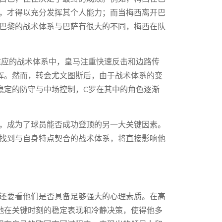
，才得以充分发挥其个人能力；而当梅西离开巴
巴黎的战术体系与巴萨有很大的不同，梅西在队
适应的战术体系中，皇马注重快速反击和边路传
挥。然而，转会尤文图斯后，由于战术体系的变
稳定的防守与中场控制，C罗在其中的角色逐渐
。
，成为了球员能否成功登顶的另一大关键因素。
找到与自身特点契合的战术体系，将直接影响他
还要看他们是否具备足够强大的心理素质。在高
他在关键时刻的稳定表现和冷静决策，使得他多