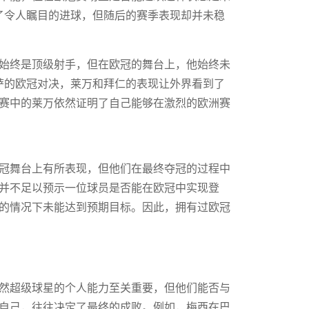
进了令人瞩目的进球，但随后的赛季表现却并未稳
始终是顶级射手，但在欧冠的舞台上，他始终未
巴萨的欧冠对决，莱万和拜仁的表现让外界看到了
赛中的莱万依然证明了自己能够在激烈的欧洲赛
冠舞台上有所表现，但他们在最终夺冠的过程中
并不足以预示一位球员是否能在欧冠中实现登
的情况下未能达到预期目标。因此，拥有过欧冠
然超级球星的个人能力至关重要，但他们能否与
自己，往往决定了最终的成败。例如，梅西在巴