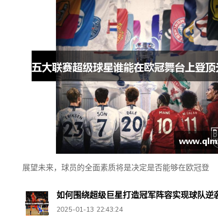
展望未来，球员的全面素质将是决定是否能够在欧冠登
如何围绕超级巨星打造冠军阵容实现球队逆
2025-01-13 22:43:24