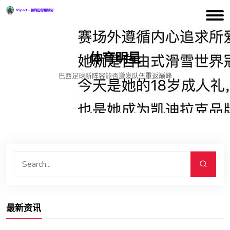
体育明星
巴西足球新阵容能否激发队伍重返巅峰
最新资讯