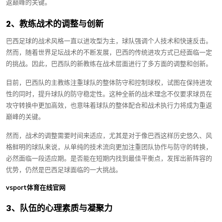
返巅峰的关键。
2、教练战术的调整与创新
巴西足球的战术风格一直以进攻型为主，球队强调个人技术和快速反击。
然而，随着世界足坛战术的不断发展，巴西的传统进攻方式已经面临一定
的挑战。因此，巴西队的新教练在战术层面进行了多方面的调整和创新。
目前，巴西队的主教练注重球队的整体防守和控制球权，试图在保持进攻
性的同时，提升球队的防守稳定性。这种全新的战术理念不仅要求球员在
攻守转换中更加高效，也意味着球队的整体配合和战术执行力将成为重返
巅峰的关键。
然而，战术的调整需要时间来适应，尤其是对于像巴西这样历史悠久、风
格鲜明的球队来说，从单纯的技术流向更加注重团队协作与防守的转换，
必然面临一段适应期。是否能在短期内找到最佳平衡点，发挥出新阵容的
优势，仍然是巴西足球面临的一大挑战。
vsport体育在线官网
3、队伍的心理素质与凝聚力