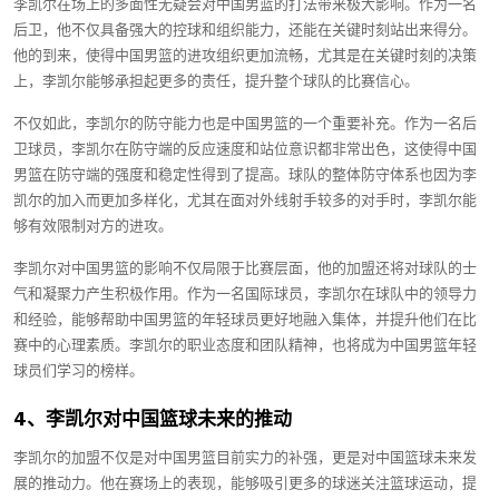
李凯尔在场上的多面性无疑会对中国男篮的打法带来极大影响。作为一名
后卫，他不仅具备强大的控球和组织能力，还能在关键时刻站出来得分。
他的到来，使得中国男篮的进攻组织更加流畅，尤其是在关键时刻的决策
上，李凯尔能够承担起更多的责任，提升整个球队的比赛信心。
不仅如此，李凯尔的防守能力也是中国男篮的一个重要补充。作为一名后
卫球员，李凯尔在防守端的反应速度和站位意识都非常出色，这使得中国
男篮在防守端的强度和稳定性得到了提高。球队的整体防守体系也因为李
凯尔的加入而更加多样化，尤其在面对外线射手较多的对手时，李凯尔能
够有效限制对方的进攻。
李凯尔对中国男篮的影响不仅局限于比赛层面，他的加盟还将对球队的士
气和凝聚力产生积极作用。作为一名国际球员，李凯尔在球队中的领导力
和经验，能够帮助中国男篮的年轻球员更好地融入集体，并提升他们在比
赛中的心理素质。李凯尔的职业态度和团队精神，也将成为中国男篮年轻
球员们学习的榜样。
4、李凯尔对中国篮球未来的推动
李凯尔的加盟不仅是对中国男篮目前实力的补强，更是对中国篮球未来发
展的推动力。他在赛场上的表现，能够吸引更多的球迷关注篮球运动，提