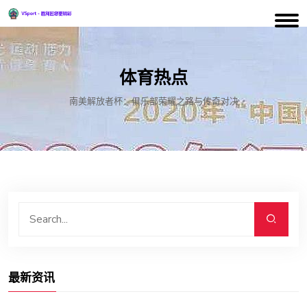
体育热点
南美解放者杯：俱乐部荣耀之路与传奇对决
最新资讯