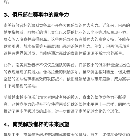
辉。
3、俱乐部在赛事中的竞争力
南美解放者杯的激烈竞争离不开各大俱乐部的强大实力。近年来，巴西的
帕尔梅拉斯、阿根廷的博卡青年以及哥伦比亚的印比亚等球队表现不俗，
屡次闯入决赛并赢得冠军。这些俱乐部不仅有着强大的资金支持，还能在
球员引进、战术布置等方面展现出高超的管理能力。例如，巴西俱乐部普
遍拥有世界级球员，且能够通过高效的青训体系源源不断地培养新星。
此外，南美解放者杯不仅仅是强队的舞台，许多较小的俱乐部也通过出色
的表现展现了其潜力。像乌拉圭的佩纳罗尔，虽然资金相对匮乏，但凭借
坚韧的团队精神和高效的攻防战术，依旧能够给强队带来威胁，成为赛事
中不可忽视的黑马。
随着越来越多俱乐部加大对解放者杯的投入，赛事的整体竞争力不断提
高。这种竞争力的提升不仅使得南美足球的整体水平更上一层楼，同时也
推动了更多优秀球员的成长，进一步促进了南美足球文化的全球化。
4、南美解放者杯的未来展望
展望未来，南美解放者杯无疑面临着巨大的挑战。首先，如何在全球化的