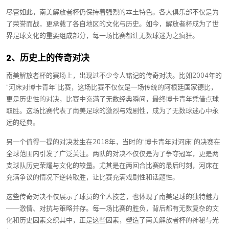
尽管如此，南美解放者杯仍保持着强烈的本土特色。各大俱乐部不仅是为
了荣誉而战，更承载了各自地区的文化与历史。如今，解放者杯成为了世
界足球文化的重要组成部分，每一场比赛都让无数球迷为之疯狂。
2、历史上的传奇对决
南美解放者杯的赛场上，出现过不少令人铭记的传奇对决。比如2004年的
“河床对博卡青年”比赛，这场比赛不仅仅是一场传统的阿根廷国家德比，
更是历史性的对决，比赛中充满了无数经典瞬间，最终博卡青年凭借点球
取胜。这场比赛代表了南美足球的激烈与戏剧性，成为了无数球迷心中永
远的经典。
另一个值得一提的对决发生在2018年，当时的“博卡青年对河床”的决赛在
全球范围内引发了广泛关注。两队的对决不仅仅是为了争夺冠军，更是两
支球队历史荣耀与文化的较量。尤其是在两回合比赛的最后时刻，河床在
充满争议的情况下逆转取胜，让比赛充满戏剧性和话题性。
这些传奇对决不仅展示了球员的个人技艺，也体现了南美足球的独特魅力
——激情、对抗与策略并存。每一场比赛的胜负，背后都有无数复杂的文
化和历史因素交织其中，正是这些因素，塑造了南美解放者杯的神秘与光