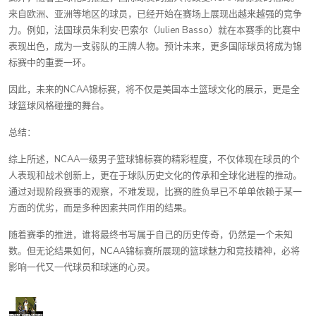
来自欧洲、亚洲等地区的球员，已经开始在赛场上展现出越来越强的竞争
力。例如，法国球员朱利安·巴索尔（Julien Basso）就在本赛季的比赛中
表现出色，成为一支弱队的王牌人物。预计未来，更多国际球员将成为锦
标赛中的重要一环。
因此，未来的NCAA锦标赛，将不仅是美国本土篮球文化的展示，更是全
球篮球风格碰撞的舞台。
总结：
综上所述，NCAA一级男子篮球锦标赛的精彩程度，不仅体现在球员的个
人表现和战术创新上，更在于球队历史文化的传承和全球化进程的推动。
通过对现阶段赛事的观察，不难发现，比赛的胜负早已不单单依赖于某一
方面的优劣，而是多种因素共同作用的结果。
随着赛季的推进，谁将最终书写属于自己的历史传奇，仍然是一个未知
数。但无论结果如何，NCAA锦标赛所展现的篮球魅力和竞技精神，必将
影响一代又一代球员和球迷的心灵。