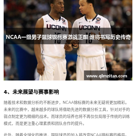
4、未来展望与赛事影响
随着技术和数据分析的不断进步，NCAA锦标赛的未来无疑将更加精彩。
未来的比赛中，越来越多的球队将借助先进的数据分析工具，针对对手的
弱点制定更为精细的战术。而球员的培养也将不再仅仅局限于传统的训练
模式，而是更注重心理素质和团队合作的提升。
此外，随着全球化的推进，国际球员的加入将改变NCAA锦标赛的格局。