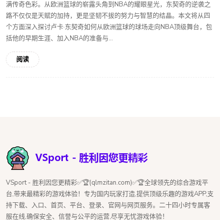
满传奇色彩。从欧洲篮球的崭露头角到NBA的耀眼星光，东契奇的逆袭之
路不仅仅是天赋的加持，更是坚韧不拔的努力与智慧的结晶。本文将从四
个方面深入探讨卢卡·东契奇如何从欧洲篮球的球场走向NBA顶级舞台，包
括他的早期生涯、加入NBA的准备与...
阅读
VSport - 胜利因您更精彩✅🏆(qlmzitan.com)✅🏆全球领先的综合游戏平
台,带来最精彩的游戏体验！专为国内玩家打造,提供顶级乐趣的游戏APP,支
持下载、入口、首页、平台、登录、官网与网页服务。二十四小时专属客
服在线,确保安全、信誉与公平的运营,尽享无忧游戏体验！