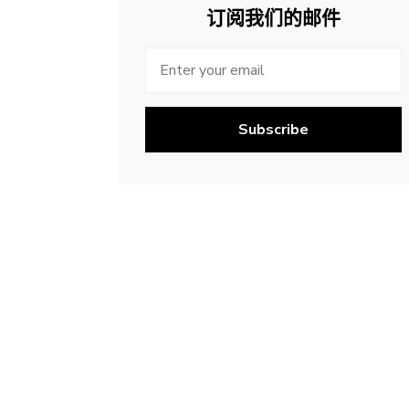
订阅我们的邮件
Subscribe