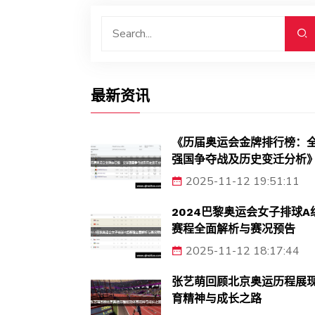
最新资讯
《历届奥运会金牌排行榜：
强国争夺战及历史变迁分析
2025-11-12 19:51:11
2024巴黎奥运会女子排球A
赛程全面解析与赛况预告
2025-11-12 18:17:44
张艺萌回顾北京奥运历程展
育精神与成长之路