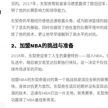
见的。2017年，东契奇帮助皇家马德里赢得了欧冠冠军
明了他的比赛影响力和领导能力。
酣
东契奇的早期经历使他迅速崭露头角，成为欧洲篮球的超
下了坚实的基础，同时也展现了他在激烈比赛环境中的成
炼了他的技术，更让他早早接触到了高水平的对抗。
2、加盟NBA的挑战与准备
2018年，东契奇迎来了人生的重要转折——加入NBA。
队选中，随后被交易至达拉斯独行侠队。这一决定不仅仅
球市场进军的开始。
加盟NBA的东契奇面对的第一个挑战就是适应全新的联赛
快，身体对抗更为激烈。东契奇在适应初期并没有显现出
湛的技术，迅速在NBA打出一片天地。新秀赛季，东契奇场均
功赢得了NBA最佳新秀奖。