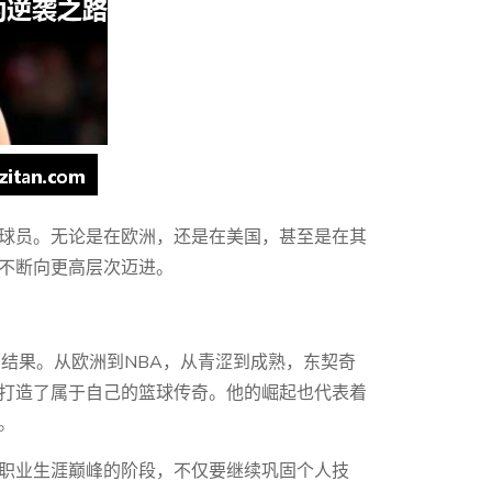
球员。无论是在欧洲，还是在美国，甚至是在其
不断向更高层次迈进。
结果。从欧洲到NBA，从青涩到成熟，东契奇
打造了属于自己的篮球传奇。他的崛起也代表着
。
职业生涯巅峰的阶段，不仅要继续巩固个人技