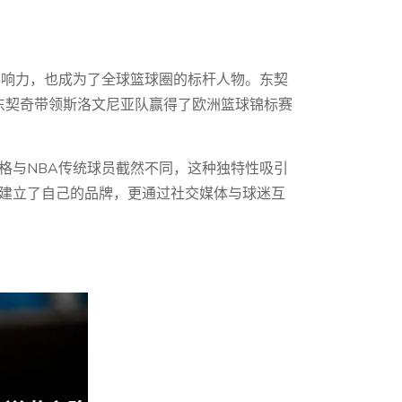
影响力，也成为了全球篮球圈的标杆人物。东契
，东契奇带领斯洛文尼亚队赢得了欧洲篮球锦标赛
格与NBA传统球员截然不同，这种独特性吸引
建立了自己的品牌，更通过社交媒体与球迷互