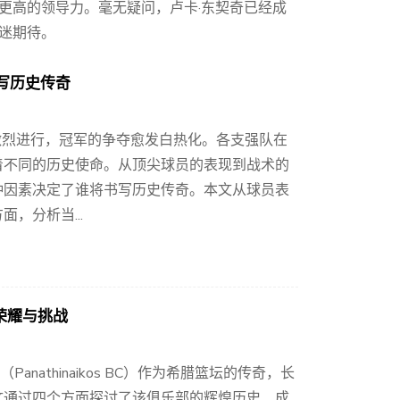
更高的领导力。毫无疑问，卢卡·东契奇已经成
迷期待。
写历史传奇
激烈进行，冠军的争夺愈发白热化。各支强队在
着不同的历史使命。从顶尖球员的表现到战术的
种因素决定了谁将书写历史传奇。本文从球员表
，分析当...
荣耀与挑战
nathinaikos BC）作为希腊篮坛的传奇，长
文通过四个方面探讨了该俱乐部的辉煌历史、成