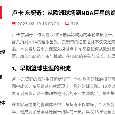
卢卡·东契奇：从欧洲球场到NBA巨星的
2025-06-19 16:00:00
326
卢卡·东契奇，作为当今NBA最具影响力的年轻球员之一
露头角到NBA的耀眼星光，东契奇的逆袭之路不仅仅是
晶。本文将从四个方面深入探讨卢卡·东契奇如何从欧洲篮
全球
涯、加入NBA的准备与挑战、在NBA的突破与成长，以
》
1、早期篮球生涯的积淀
组
卢卡·东契奇的篮球生涯起步较早，他在欧洲篮球的根基
围中成长，东契奇从小就展现了非凡的篮球天赋。12岁
里青训系统，这一举动为他日后的职业生涯奠定了坚实基
现体
在皇家马德里的青训体系中，东契奇不仅磨练了个人技能
年，他成为了皇家马德里一线队的一员，年仅16岁便登