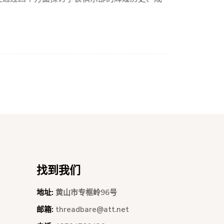
找到我们
地址:
黄山市专框岭96号
邮箱:
threadbare@att.net