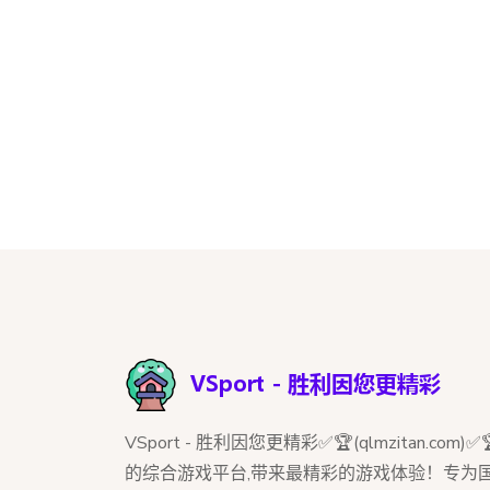
VSport - 胜利因您更精彩✅🏆(qlmzitan.com
的综合游戏平台,带来最精彩的游戏体验！专为