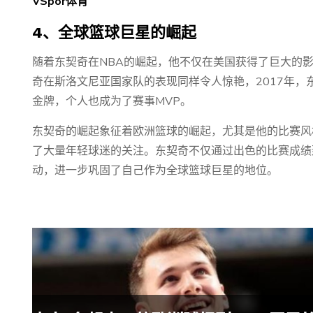
VSpor体育
4、全球篮球巨星的崛起
随着东契奇在NBA的崛起，他不仅在美国获得了巨大的
奇在斯洛文尼亚国家队的表现同样令人惊艳，2017年
金牌，个人也成为了赛事MVP。
东契奇的崛起象征着欧洲篮球的崛起，尤其是他的比赛风
了大量年轻球迷的关注。东契奇不仅通过出色的比赛成绩
动，进一步巩固了自己作为全球篮球巨星的地位。